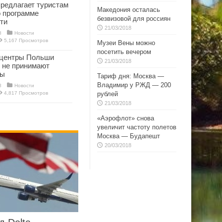
редлагает туристам
Македония осталась
о программе
безвизовой для россиян
ти
21/03/2018
8
Новости
5,167 Просмотров
Музеи Вены можно
посетить вечером
 центры Польши
21/03/2018
 не принимают
ты
Тариф дня: Москва —
Владимир у РЖД — 200
8
Новости
4,817 Просмотров
рублей
21/03/2018
«Аэрофлот» снова
увеличит частоту полетов
Москва — Будапешт
20/03/2018