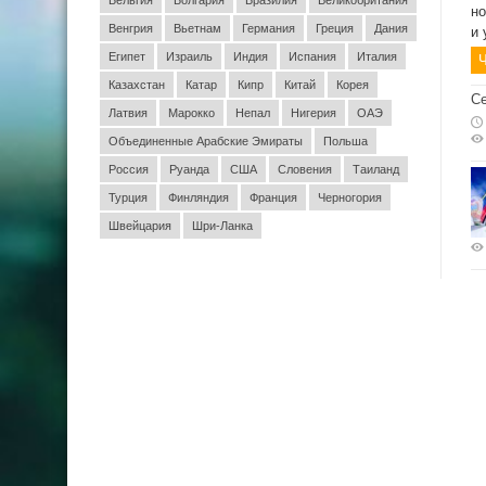
Бельгия
Болгария
Бразилия
Великобритания
но
Венгрия
Вьетнам
Германия
Греция
Дания
и 
Египет
Израиль
Индия
Испания
Италия
Ч
Казахстан
Катар
Кипр
Китай
Корея
Се
Латвия
Марокко
Непал
Нигерия
ОАЭ
Объединенные Арабские Эмираты
Польша
Россия
Руанда
США
Словения
Таиланд
Турция
Финляндия
Франция
Черногория
Швейцария
Шри-Ланка