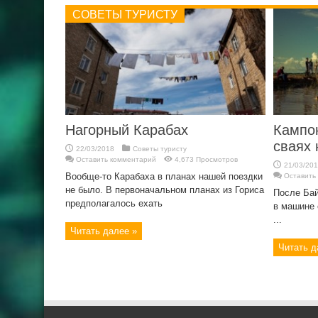
СОВЕТЫ ТУРИСТУ
Нагорный Карабах
Кампон
сваях 
22/03/2018
Советы туристу
Оставить комментарий
4,673 Просмотров
21/03/20
Вообще-то Карабаха в планах нашей поездки
Оставить
не было. В первоначальном планах из Гориса
После Бай
предполагалось ехать
в машине 
...
Читать далее »
Читать д