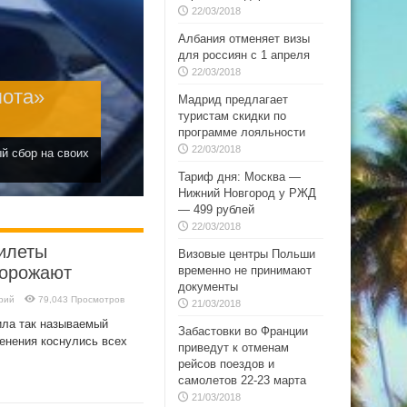
22/03/2018
Албания отменяет визы
для россиян с 1 апреля
22/03/2018
лота»
Мадрид предлагает
туристам скидки по
программе лояльности
22/03/2018
й сбор на своих
Тариф дня: Москва —
Нижний Новгород у РЖД
— 499 рублей
22/03/2018
илеты
Визовые центры Польши
дорожают
временно не принимают
документы
рий
79,043 Просмотров
21/03/2018
ила так называемый
Забастовки во Франции
енения коснулись всех
приведут к отменам
рейсов поездов и
самолетов 22-23 марта
21/03/2018