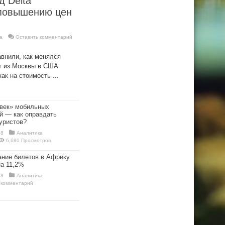
д Delta
 повышению цен
а
Оставить комментарий
авнили, как менялся
ет из Москвы в США
ак на стоимость ...
 век» мобильных
й — как оправдать
уристов?
18
Аналитика
6,680 Просмотров
ание билетов в Африку
а 11,2%
18
Аналитика
 комментарий