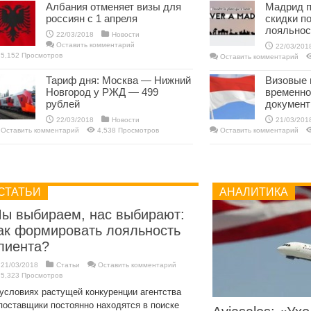
Албания отменяет визы для
Мадрид п
россиян с 1 апреля
скидки п
лояльнос
22/03/2018
Новости
Оставить комментарий
22/03/201
5,152 Просмотров
Оставить комментарий
Тариф дня: Москва — Нижний
Визовые
Новгород у РЖД — 499
временно
рублей
докумен
22/03/2018
Новости
21/03/201
Оставить комментарий
4,538 Просмотров
Оставить комментарий
СТАТЬИ
АНАЛИТИКА
ы выбираем, нас выбирают:
ак формировать лояльность
лиента?
21/03/2018
Статьи
Оставить комментарий
5,323 Просмотров
условиях растущей конкуренции агентства
поставщики постоянно находятся в поиске