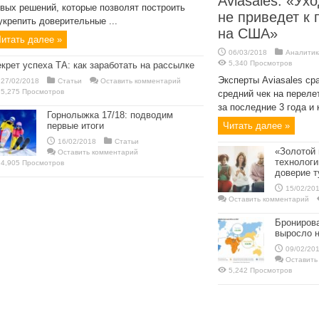
Aviasales: «Ухо
вых решений, которые позволят построить
не приведет к
укрепить доверительные ...
на США»
итать далее »
06/03/2018
Аналитик
5,340 Просмотров
крет успеха ТА: как заработать на рассылке
Эксперты Aviasales ср
27/02/2018
Статьи
Оставить комментарий
5,275 Просмотров
средний чек на перел
за последние 3 года и к
Горнолыжка 17/18: подводим
первые итоги
Читать далее »
16/02/2018
Статьи
«Золотой
Оставить комментарий
технологи
4,905 Просмотров
доверие т
15/02/20
Оставить комментарий
Брониров
выросло н
09/02/20
Оставить
5,242 Просмотров