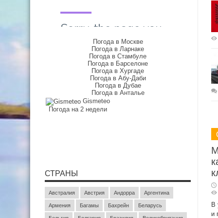
Погода в Москве
Погода в Ларнаке
Погода в Стамбуле
Погода в Барселоне
Погода в Хургаде
Погода в Абу-Даби
Погода в Дубае
Погода в Анталье
Gismeteo
Погода на 2 недели
М
к
к
СТРАНЫ
Австралия
Австрия
Андорра
Аргентина
В 
Армения
Багамы
Бахрейн
Беларусь
и 