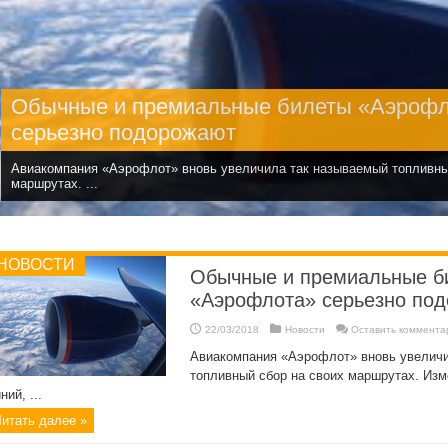
Обычные и премиальные билеты «Аэроф
серьезно подорожают
Авиакомпания «Аэрофлот» вновь увеличила так называемый топливны
маршрутах. ...
НОВОСТИ
Обычные и премиальные б
«Аэрофлота» серьезно по
22/03/2018
Новости
Оставить коммента
Авиакомпания «Аэрофлот» вновь увелич
топливный сбор на своих маршрутах. Изм
ний, ...
итать далее »