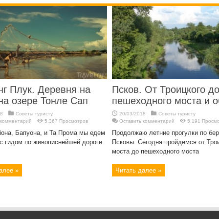
г Плук. Деревня на
Псков. От Троицкого д
на озере Тонле Сап
пешеходного моста и о
18
Советы туристу
20/03/2018
Советы туристу
 комментарий
5,367 Просмотров
Оставить комментарий
5,191 Просм
она, Бапуона, и Та Прома мы едем
Продолжаю летние прогулки по бер
с гидом по живописнейшей дороге
Псковы. Сегодня пройдемся от Тро
моста до пешеходного моста
алее »
Читать далее »