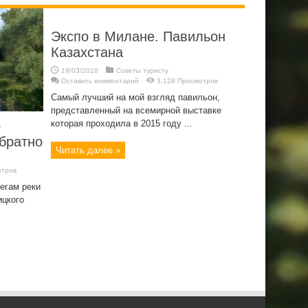
Экспо в Милане. Павильон
Казахстана
19/03/2018
Советы туристу
Оставить комментарий
3,128 Просмотров
Самый лучший на мой взгляд павильон,
представленный на всемирной выставке
которая проходила в 2015 году ...
о
братно
Читать далее »
отров
егам реки
ицкого